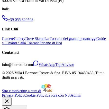
50026 San Casciano In Val Di Pesa (FI)
Italia
+39 055 820598
Link Utili
Camere
Gallery
Dove Siamo
La Toscana dei grandi personaggi
Guide
al Chianti e alla Toscana
Parlano di Noi
Contattaci
info
@
ibarronci.com
WhatsApp
TripAdvisor
© 2026 Villa I Barronci Resort & Spa. P.IVA 05194480488. Tutti i
diritti riservati.
Sito e marketing a cura di
Privacy Policy
Cookie Policy
Lavora con Noi
Admin